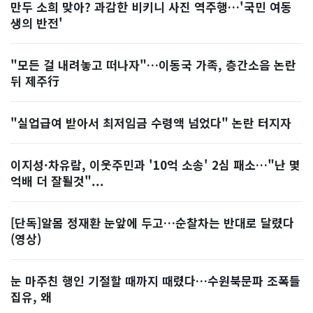
만두 소희 맞아? 과감한 비키니 사진 역주행…'국민 여동
생의 반전'
"모든 걸 내려놓고 떠나자"…이동국 가족, 층간소음 논란
뒤 제주行
"실업급여 받아서 최저임금 수령액 넘었다" 논란 터지자
이지성·차유람, 이웃주민과 '10억 소송' 2심 패소…"난 몇
억배 더 잘될것"...
[단독]알몸 정재환 눈앞에 두고…순찰차는 반대로 달렸다
(영상)
눈 마주친 행인 기절할 때까지 때렸다…수원북문파 조폭들
집유, 왜