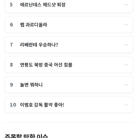
5
에르난데스 헤드샷 퇴장
―
6
펩 과르디올라
―
7
리베란테 우승하나?
―
8
연평도 북방 중국 어선 침몰
―
9
놀면 뭐하니
―
10
이범호 감독 활약 좋아!
―
홈플러스, 2000억원으로 '시
“제헌절이 코스피 살렸다”…
주목할 만한 이슈