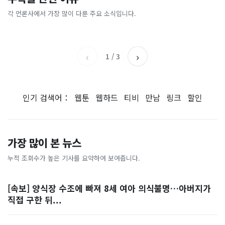
[날씨] 오늘 밤 또 내린다...내
파크골프 시장, 일제 독점 깨
간'을 샀다
국내증시 휴장에 개미들 안도,
륙 중심 최대 150mm
졌다...국산 53개 중소기업이
왜?
각 언론사에서 가장 많이 다룬 주요 소식입니다.
비즈워치
매일경제
시장 절반 차지
YTN
조선일보
‹
›
1
/
3
인기 검색어：
웹툰
웹하드
티비
만남
링크
할인
가장 많이 본 뉴스
누적 조회수가 높은 기사를 요약하여 보여줍니다.
[속보] 양식장 수조에 빠져 8세 여아 의식불명…아버지가
직접 구한 뒤...