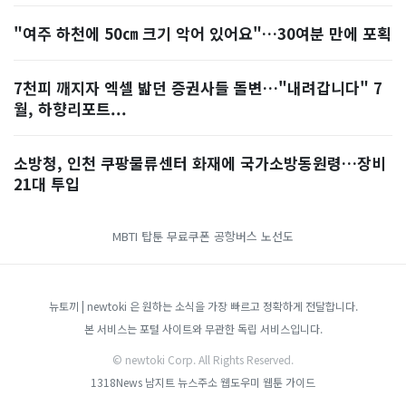
"여주 하천에 50㎝ 크기 악어 있어요"…30여분 만에 포획
7천피 깨지자 엑셀 밟던 증권사들 돌변…"내려갑니다" 7
월, 하향리포트...
소방청, 인천 쿠팡물류센터 화재에 국가소방동원령…장비
21대 투입
MBTI
탑툰 무료쿠폰
공항버스 노선도
뉴토끼 | newtoki 은 원하는 소식을 가장 빠르고 정확하게 전달합니다.
본 서비스는 포털 사이트와 무관한 독립 서비스입니다.
© newtoki Corp. All Rights Reserved.
1318News
남지트
뉴스주소
웹도우미
웹툰 가이드